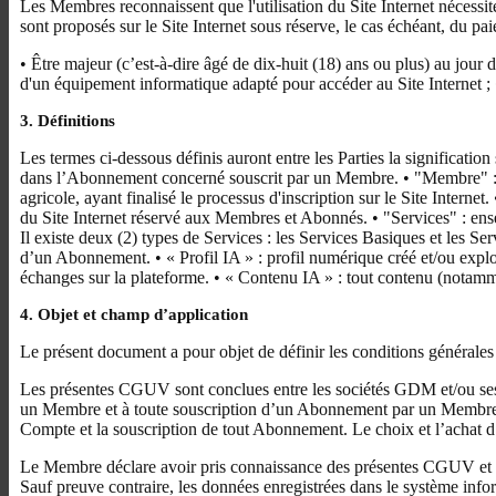
Les Membres reconnaissent que l'utilisation du Site Internet nécessi
sont proposés sur le Site Internet sous réserve, le cas échéant, du p
• Être majeur (c’est-à-dire âgé de dix-huit (18) ans ou plus) au jour d
d'un équipement informatique adapté pour accéder au Site Internet ; 
3. Définitions
Les termes ci-dessous définis auront entre les Parties la significat
dans l’Abonnement concerné souscrit par un Membre. • "Membre" : tout
agricole, ayant finalisé le processus d'inscription sur le Site Inte
du Site Internet réservé aux Membres et Abonnés. • "Services" : ens
Il existe deux (2) types de Services : les Services Basiques et les S
d’un Abonnement. • « Profil IA » : profil numérique créé et/ou exploit
échanges sur la plateforme. • « Contenu IA » : tout contenu (notamme
4. Objet et champ d’application
Le présent document a pour objet de définir les conditions générales
Les présentes CGUV sont conclues entre les sociétés GDM et/ou ses so
un Membre et à toute souscription d’un Abonnement par un Membre 
Compte et la souscription de tout Abonnement. Le choix et l’achat 
Le Membre déclare avoir pris connaissance des présentes CGUV et les
Sauf preuve contraire, les données enregistrées dans le système info