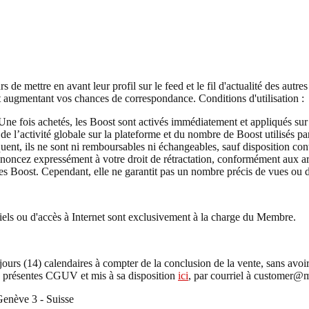
 de mettre en avant leur profil sur le feed et le fil d'actualité des autr
et augmentant vos chances de correspondance. Conditions d'utilisation :
 Une fois achetés, les Boost sont activés immédiatement et appliqués sur
n de l’activité globale sur la plateforme et du nombre de Boost utilisés p
, ils ne sont ni remboursables ni échangeables, sauf disposition contra
 renoncez expressément à votre droit de rétractation, conformément aux a
s Boost. Cependant, elle ne garantit pas un nombre précis de vues ou d’i
giciels ou d'accès à Internet sont exclusivement à la charge du Membre.
jours (14) calendaires à compter de la conclusion de la vente, sans avo
ux présentes CGUV et mis à sa disposition
ici
, par courriel à customer@m
Genève 3 - Suisse