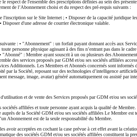
te le respect de l'ensemble des prescriptions définies au sein des prés
aiement de l’Abonnement choisi et du respect des pré-requis suivants :
e l'inscription sur le Site Internet ; • Disposer de la capacité juridiqu
• Disposer d'une adresse de courrier électronique valable.
ion suivante : • "Abonnement" : un forfait payant donnant accès aux Serv
e personne physique agissant à des fins n’entrant pas dans le cadre de 
rnet. • "Abonné" : Membre ayant souscrit à un ou plusieurs des Abonneme
emble des services proposés par GDM et/ou ses sociétés affiliées access
ervices Additionnels. Les Membres et Abonnés concernés sont informés de 
é par la Société, reposant sur des technologies d’intelligence artificiel
nt message, image, avatar) généré automatiquement ou assisté par intell
 d'utilisation et de vente des Services proposés par GDM et/ou ses socié
ciétés affiliées et toute personne ayant acquis la qualité de Membre. E
auprès de la Société GDM et/ou ses sociétés affiliées Le Membre est 
d’un Abonnement est de la seule responsabilité du Membre.
 avoir acceptées en cochant la case prévue à cet effet avant la créat
rmatique des sociétés GDM et/ou ses sociétés affiliées constituent la p