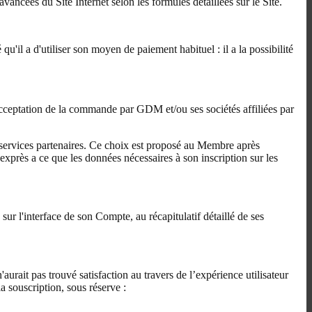
ées du Site Internet selon les formules détaillées sur le Site.
'il a d'utiliser son moyen de paiement habituel : il a la possibilité
cceptation de la commande par GDM et/ou ses sociétés affiliées par
es services partenaires. Ce choix est proposé au Membre après
xprès a ce que les données nécessaires à son inscription sur les
 l'interface de son Compte, au récapitulatif détaillé de ses
urait pas trouvé satisfaction au travers de l’expérience utilisateur
a souscription, sous réserve :