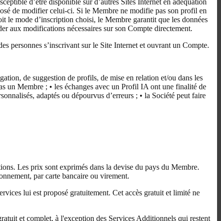
usceptible d’être disponible sur d’autres Sites Internet en adéquation
osé de modifier celui-ci. Si le Membre ne modifie pas son profil en
oit le mode d’inscription choisi, le Membre garantit que les données
éder aux modifications nécessaires sur son Compte directement.
des personnes s’inscrivant sur le Site Internet et ouvrant un Compte.
ation, de suggestion de profils, de mise en relation et/ou dans les
as un Membre ; • les échanges avec un Profil IA ont une finalité de
rsonnalisés, adaptés ou dépourvus d’erreurs ; • la Société peut faire
ptions. Les prix sont exprimés dans la devise du pays du Membre.
bonnement, par carte bancaire ou virement.
vices lui est proposé gratuitement. Cet accès gratuit et limité ne
uit et complet, à l'exception des Services Additionnels qui restent