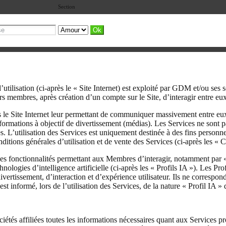
Section
’utilisation (ci-après le « Site Internet) est exploité par GDM et/ou ses 
rs membres, après création d’un compte sur le Site, d’interagir entre eux.
es le Site Internet leur permettant de communiquer massivement entre eux
 informations à objectif de divertissement (médias). Les Services ne son
es. L’utilisation des Services est uniquement destinée à des fins personn
onditions générales d’utilisation et de vente des Services (ci-après les 
 des fonctionnalités permettant aux Membres d’interagir, notamment par 
chnologies d’intelligence artificielle (ci-après les « Profils IA »). Les
ertissement, d’interaction et d’expérience utilisateur. Ils ne correspon
rmé, lors de l’utilisation des Services, de la nature « Profil IA » des
tés affiliées toutes les informations nécessaires quant aux Services p