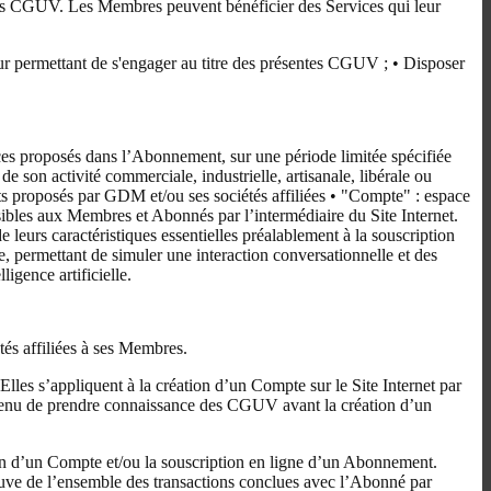
entes CGUV. Les Membres peuvent bénéficier des Services qui leur
e leur permettant de s'engager au titre des présentes CGUV ; • Disposer
ices proposés dans l’Abonnement, sur une période limitée spécifiée
son activité commerciale, industrielle, artisanale, libérale ou
nts proposés par GDM et/ou ses sociétés affiliées • "Compte" : espace
ibles aux Membres et Abonnés par l’intermédiaire du Site Internet.
leurs caractéristiques essentielles préalablement à la souscription
le, permettant de simuler une interaction conversationnelle et des
igence artificielle.
tés affiliées à ses Membres.
lles s’appliquent à la création d’un Compte sur le Site Internet par
tenu de prendre connaissance des CGUV avant la création d’un
ion d’un Compte et/ou la souscription en ligne d’un Abonnement.
reuve de l’ensemble des transactions conclues avec l’Abonné par