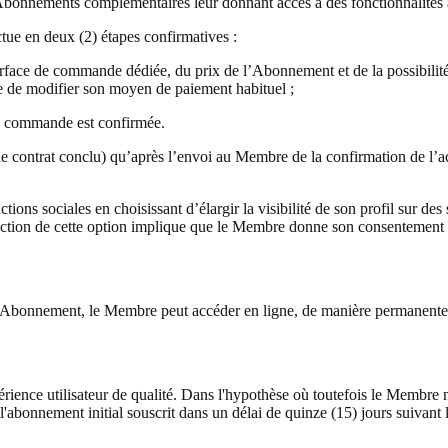
ements complémentaires leur donnant accès à des fonctionnalités avanc
ue en deux (2) étapes confirmatives :
face de commande dédiée, du prix de l’Abonnement et de la possibilité qu
e de modifier son moyen de paiement habituel ;
sa commande est confirmée.
e contrat conclu) qu’après l’envoi au Membre de la confirmation de l’a
tions sociales en choisissant d’élargir la visibilité de son profil sur d
lection de cette option implique que le Membre donne son consentement e
bonnement, le Membre peut accéder en ligne, de manière permanente sur
ience utilisateur de qualité. Dans l'hypothèse où toutefois le Membre n'a
'abonnement initial souscrit dans un délai de quinze (15) jours suivant l