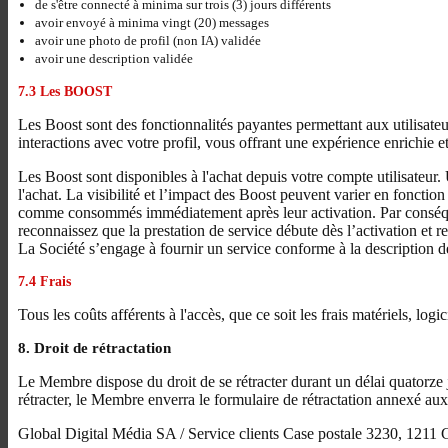
de s'être connecté à minima sur trois (3) jours différents
avoir envoyé à minima vingt (20) messages
avoir une photo de profil (non IA) validée
avoir une description validée
7.3 Les BOOST
Les Boost sont des fonctionnalités payantes permettant aux utilisateurs
interactions avec votre profil, vous offrant une expérience enrichie 
Les Boost sont disponibles à l'achat depuis votre compte utilisateur.
l'achat. La visibilité et l’impact des Boost peuvent varier en fonctio
comme consommés immédiatement après leur activation. Par conséquent
reconnaissez que la prestation de service débute dès l’activation et
La Société s’engage à fournir un service conforme à la description de
7.4 Frais
Tous les coûts afférents à l'accès, que ce soit les frais matériels, lo
8. Droit de rétractation
Le Membre dispose du droit de se rétracter durant un délai quatorze 
rétracter, le Membre enverra le formulaire de rétractation annexé a
Global Digital Média SA / Service clients Case postale 3230, 1211 