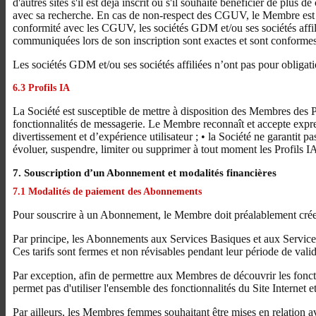
d'autres sites s'il est déjà inscrit ou s'il souhaite bénéficier de plu
avec sa recherche. En cas de non-respect des CGUV, le Membre est inf
conformité avec les CGUV, les sociétés GDM et/ou ses sociétés affilié
communiquées lors de son inscription sont exactes et sont conformes
Les sociétés GDM et/ou ses sociétés affiliées n’ont pas pour obligati
6.3 Profils IA
La Société est susceptible de mettre à disposition des Membres des Pr
fonctionnalités de messagerie. Le Membre reconnaît et accepte expres
divertissement et d’expérience utilisateur ; • la Société ne garantit p
évoluer, suspendre, limiter ou supprimer à tout moment les Profils IA
7. Souscription d’un Abonnement et modalités financières
7.1 Modalités de paiement des Abonnements
Pour souscrire à un Abonnement, le Membre doit préalablement cré
Par principe, les Abonnements aux Services Basiques et aux Services
Ces tarifs sont fermes et non révisables pendant leur période de val
Par exception, afin de permettre aux Membres de découvrir les fonctio
permet pas d'utiliser l'ensemble des fonctionnalités du Site Internet
Par ailleurs, les Membres femmes souhaitant être mises en relation 