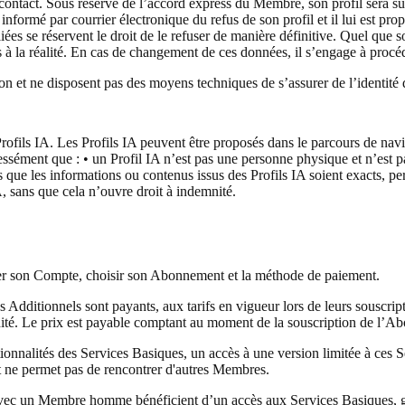
s de contact. Sous réserve de l’accord express du Membre, son profil sera s
ormé par courrier électronique du refus de son profil et il lui est prop
es se réservent le droit de le refuser de manière définitive. Quel que s
 à la réalité. En cas de changement de ces données, il s’engage à proc
on et ne disposent pas des moyens techniques de s’assurer de l’identité 
ofils IA. Les Profils IA peuvent être proposés dans le parcours de navig
sément que : • un Profil IA n’est pas une personne physique et n’est p
as que les informations ou contenus issus des Profils IA soient exacts, pe
, sans que cela n’ouvre droit à indemnité.
er son Compte, choisir son Abonnement et la méthode de paiement.
 Additionnels sont payants, aux tarifs en vigueur lors de leurs souscri
idité. Le prix est payable comptant au moment de la souscription de l’A
nnalités des Services Basiques, un accès à une version limitée à ces Ser
 et ne permet pas de rencontrer d'autres Membres.
avec un Membre homme bénéficient d’un accès aux Services Basiques, grat