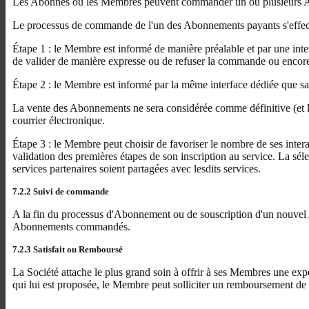
Les Abonnés ou les Membres peuvent commander un ou plusieurs Abonn
Le processus de commande de l'un des Abonnements payants s'effect
Étape 1 : le Membre est informé de manière préalable et par une inter
de valider de manière expresse ou de refuser la commande ou encor
Étape 2 : le Membre est informé par la même interface dédiée que 
La vente des Abonnements ne sera considérée comme définitive (et l
courrier électronique.
Étape 3 : le Membre peut choisir de favoriser le nombre de ses interac
validation des premières étapes de son inscription au service. La sé
services partenaires soient partagées avec lesdits services.
7.2.2 Suivi de commande
A la fin du processus d'Abonnement ou de souscription d'un nouvel A
Abonnements commandés.
7.2.3 Satisfait ou Remboursé
La Société attache le plus grand soin à offrir à ses Membres une expér
qui lui est proposée, le Membre peut solliciter un remboursement de l