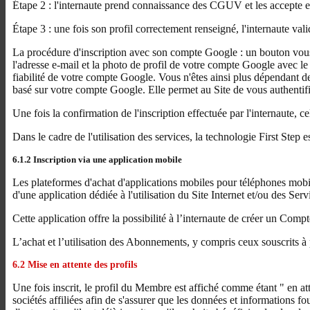
Étape 2 : l'internaute prend connaissance des CGUV et les accepte en co
Étape 3 : une fois son profil correctement renseigné, l'internaute vali
La procédure d'inscription avec son compte Google : un bouton vous 
l'adresse e-mail et la photo de profil de votre compte Google avec le t
fiabilité de votre compte Google. Vous n'êtes ainsi plus dépendant de 
basé sur votre compte Google. Elle permet au Site de vous authentifi
Une fois la confirmation de l'inscription effectuée par l'internaute, 
Dans le cadre de l'utilisation des services, la technologie First Ste
6.1.2 Inscription via une application mobile
Les plateformes d'achat d'applications mobiles pour téléphones mobi
d'une application dédiée à l'utilisation du Site Internet et/ou des Se
Cette application offre la possibilité à l’internaute de créer un Co
L’achat et l’utilisation des Abonnements, y compris ceux souscrits 
6.2 Mise en attente des profils
Une fois inscrit, le profil du Membre est affiché comme étant " en att
sociétés affiliées afin de s'assurer que les données et informations fo