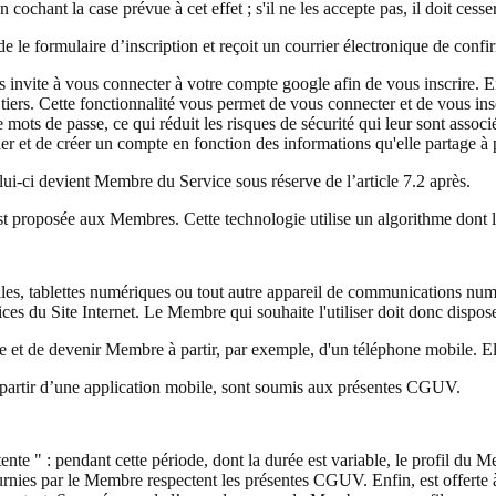
chant la case prévue à cet effet ; s'il ne les accepte pas, il doit cesser
de le formulaire d’inscription et reçoit un courrier électronique de confi
invite à vous connecter à votre compte google afin de vous inscrire. E
iers. Cette fonctionnalité vous permet de vous connecter et de vous inscri
mots de passe, ce qui réduit les risques de sécurité qui leur sont associé
er et de créer un compte en fonction des informations qu'elle partage à
celui-ci devient Membre du Service sous réserve de l’article 7.2 après.
p est proposée aux Membres. Cette technologie utilise un algorithme dont 
les, tablettes numériques ou tout autre appareil de communications num
rvices du Site Internet. Le Membre qui souhaite l'utiliser doit donc dispo
mpte et de devenir Membre à partir, par exemple, d'un téléphone mobile.
à partir d’une application mobile, sont soumis aux présentes CGUV.
ente " : pendant cette période, dont la durée est variable, le profil du M
urnies par le Membre respectent les présentes CGUV. Enfin, est offerte à l