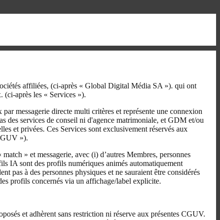
sociétés affiliées, (ci-après « Global Digital Média SA »). qui ont
 (ci-après les « Services »).
 par messagerie directe multi critères et représente une connexion
t pas des services de conseil ni d'agence matrimoniale, et GDM et/ou
elles et privées. Ces Services sont exclusivement réservés aux
« CGUV »).
« match » et messagerie, avec (i) d’autres Membres, personnes
 Profils IA sont des profils numériques animés automatiquement
dent pas à des personnes physiques et ne sauraient être considérés
 profils concernés via un affichage/label explicite.
roposés et adhèrent sans restriction ni réserve aux présentes CGUV.