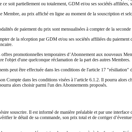
ue ce soit partiellement ou totalement, GDM et/ou ses sociétés affiliées, s
Membre, au prix affiché en ligne au moment de la souscription et selon 
odalités de paiement du prix sont mensualisées à compter de la seconde
ompter de la réception par GDM et/ou ses sociétés affiliées du paieme
ncaire.
r des offres promotionnelles temporaires d’Abonnement aux nouveaux Me
ire l'objet d'une quelconque réclamation de la part des autres Membres.
ts peut être effectuée dans les conditions de l'article 17 "résiliation
n Compte dans les conditions visées à l’article 6.1.2. Il pourra alor
l pourra alors choisir parmi l'un des Abonnements proposés.
sire souscrire. Il est informé de manière préalable et par une interfa
rifier le détail de sa commande, son prix total et de corriger d’éventue